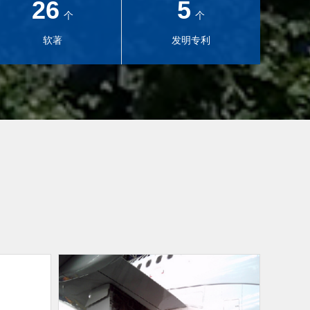
26
5
个
个
软著
发明专利