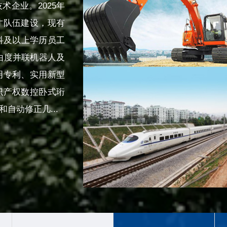
企业。2025年
才队伍建设，现有
科及以上学历员工
由度并联机器人及
明专利、实用新型
识产权数控卧式珩
自动修正几...