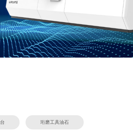
台
珩磨工具油石