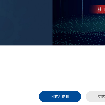
卧式珩磨机
立式