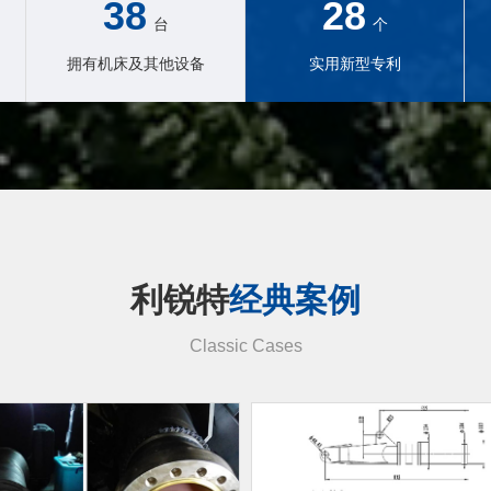
38
28
台
个
拥有机床及其他设备
实用新型专利
利锐特
经典案例
Classic Cases